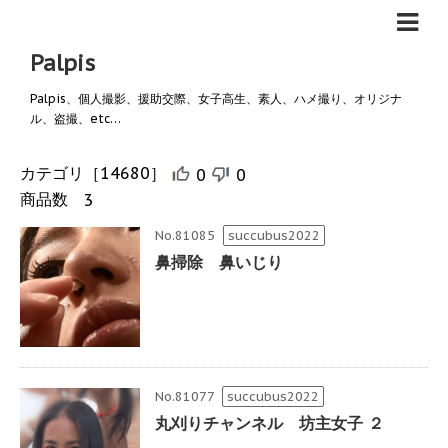
Palpis
Palpis、個人撮影、援助交際、女子高生、素人、ハメ撮り、オリジナ
ル、盗撮、etc…
カテゴリ
［14680］
0
0
商品数
3
No.81085
succubus2022
鼻掃除 鼻いじり
No.81077
succubus2022
丸刈りチャンネル 坊主女子 ２